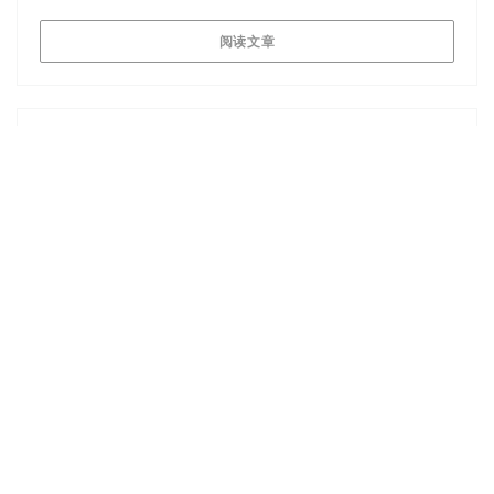
((在新窗口中打开))
阅读文章
2025/01/08
B. F. M.