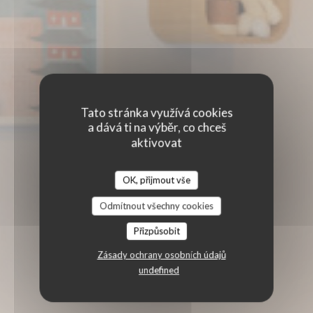
Tato stránka využívá cookies
a dává ti na výběr, co chceš
aktivovat
OK, přijmout vše
Odmítnout všechny cookies
Přizpůsobit
Zásady ochrany osobních údajů
undefined