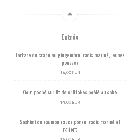
Entrée
Tartare de crabe au gingembre, radis mariné, jeunes
pousses
16,00 EUR
Oeuf poché sur lit de chiitakés poêlé au saké
14,00 EUR
Sashimi de saumon sauce ponzu, radis mariné et
raifort
16,00 EUR