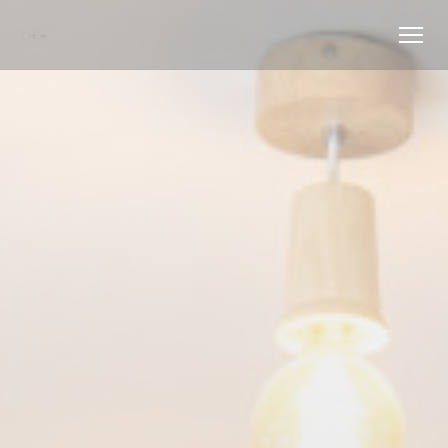
Πίνακας διαχείρισης "Μπισκότων" (Cookies)