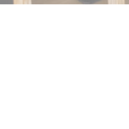
Cellar
Geoffrey Boyer, chef, es un apasionado de la
gastronomía desde su más tierna infancia y ha trabajado
en las cocinas de las casas más bellas. En Cellar, lleva los
platos tradicionales franceses a una nueva dimensión.
Así, el mirin, el sake y la soja fermentada realzan un pollo
lacado. Las sugerencias hechas según sus deseos y
bellamente presentadas en el plato se sirven con
atención en este espacio con una decoración refinada y
confortable. La carta de vinos se compone en función del
maridaje con platos tan deliciosos como elegantes.