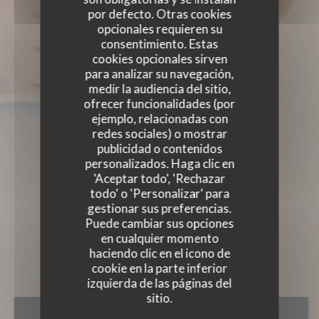
por defecto. Otras cookies
opcionales requieren su
consentimiento. Estas
cookies opcionales sirven
para analizar su navegación,
medir la audiencia del sitio,
ofrecer funcionalidades (por
ejemplo, relacionadas con
redes sociales) o mostrar
publicidad o contenidos
personalizados. Haga clic en
'Aceptar todo', 'Rechazar
todo' o 'Personalizar' para
gestionar sus preferencias.
Puede cambiar sus opciones
en cualquier momento
CELLAR
haciendo clic en el icono de
BISTRONOMIQUE
|
PARIS
cookie en la parte inferior
izquierda de las páginas del
sitio.
RESERVAR UNA MESA